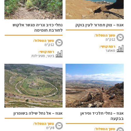
אגוז – צוק תמרור לעין בוקק
נחלי כזיב ונריה מגשר אלקוש
לחורבת חומימה
משך המסלול:
12 ק"מ
משך המסלול:
12 ק"מ
רמת קושי:
מאתגר
רמת קושי:
בינוני, מטיבי לכת
אגוז – נחלי תלכיד ופיראן
אגוז – אל נחל שילה בשומרון
בבקעה
משך המסלול:
8 ק"מ
משך המסלול: