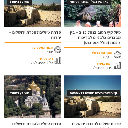
לא זמין בשל המצב הבטחוני
מומלץ ביותר!
טיול קיץ רטוב בנחל כזיב – בין
סדרת טיולים להכרת ירושלים –
מבצרים צלבניים לבריכות
יהדות
צוננות (כולל אוטובוס)
משך המסלול:
יום אחד
משך המסלול:
10 ק"מ
רמת קושי:
קליל - מטיבי לסת
רמת קושי:
בינוני, מטיבי לכת
קיימים תאריכים נוספים ללא הסעה
מומלץ ביותר!
סדרת טיולים להכרת ירושלים –
סדרת טיולים להכרת ירושלים –