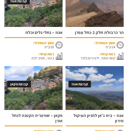
קבוצת אגוז
הר כרבולת חלק 2-נחל עפרן
אגוז – נחלי גלים וכלח
משך המסלול:
משך המסלול:
14 ק"מ
10 ק"מ
רמת קושי:
רמת קושי:
קשה מאוד, לרציניים בלבד
בינוני, מטיבי לכת
קבוצת אגוז
קבוצת פקאן
אגוז – בית ג'אן לחניון העיקול
פקאן – שוויצריה הקטנה לנחל
מירון
אורן