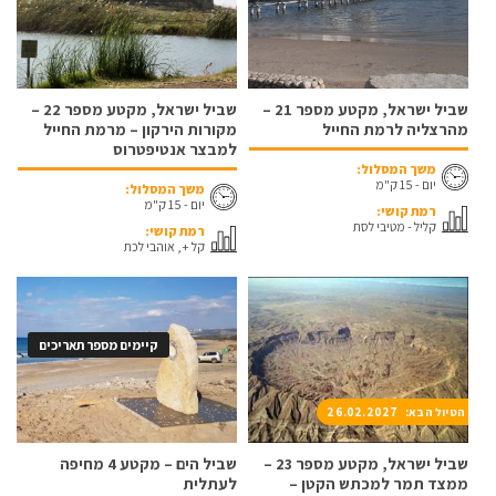
שביל ישראל, מקטע מספר 21 –
שביל ישראל, מקטע מספר 22 –
מהרצליה לרמת החייל
מקורות הירקון – מרמת החייל
למבצר אנטיפטרוס
משך המסלול:
יום - 15 ק"מ
משך המסלול:
יום - 15 ק"מ
רמת קושי:
קליל - מטיבי לסת
רמת קושי:
קל +, אוהבי לכת
קיימים מספר תאריכים
הטיול הבא: 26.02.2027
שביל ישראל, מקטע מספר 23 –
שביל הים – מקטע 4 מחיפה
ממצד תמר למכתש הקטן –
לעתלית