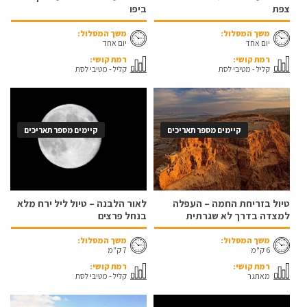
צפת
ביפו
משך המסלול:
משך המסלול:
יום אחד
יום אחד
רמת קושי:
רמת קושי:
קליל - מטיבי לסת
קליל - מטיבי לסת
קיימים מספר תאריכים
קיימים מספר תאריכים
טיול בזריחת החמה – העפלה
לאור הלבנה – טיול ליל ירח מלא
למצדה בדרך לא שגרתית
בנחל פרצים
משך המסלול:
משך המסלול:
6 ק"מ
7 ק"מ
רמת קושי:
רמת קושי:
מאתגר
קליל - מטיבי לסת