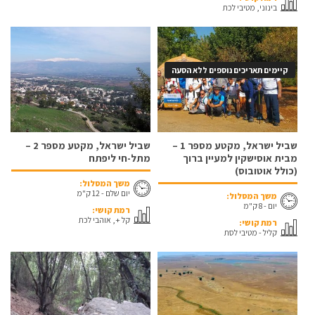
בינוני, מטיבי לכת
קיימים תאריכים נוספים ללא הסעה
שביל ישראל, מקטע מספר 1 –
שביל ישראל, מקטע מספר 2 –
מבית אוסישקין למעיין ברוך
מתל-חי ליפתח
(כולל אוטובוס)
משך המסלול:
יום שלם - 12 ק"מ
משך המסלול:
יום - 8 ק"מ
רמת קושי:
קל +, אוהבי לכת
רמת קושי:
קליל - מטיבי לסת