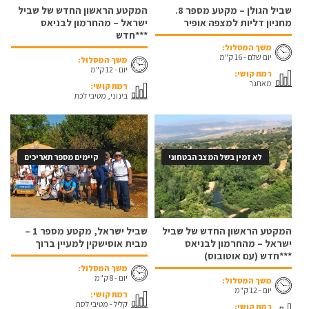
שביל הגולן – מקטע מספר 8.
המקטע הראשון החדש של שביל
מחניון דליות למצפה אופיר
ישראל – מהחרמון לבניאס
***חדש
משך המסלול:
יום שלם - 16 ק"מ
משך המסלול:
יום - 12 ק"מ
רמת קושי:
מאתגר
רמת קושי:
בינוני, מטיבי לכת
לא זמין בשל המצב הבטחוני
קיימים מספר תאריכים
המקטע הראשון החדש של שביל
שביל ישראל, מקטע מספר 1 –
ישראל – מהחרמון לבניאס
מבית אוסישקין למעיין ברוך
***חדש (עם אוטובוס)
משך המסלול:
יום - 8 ק"מ
משך המסלול:
יום - 12 ק"מ
רמת קושי:
קליל - מטיבי לסת
רמת קושי: