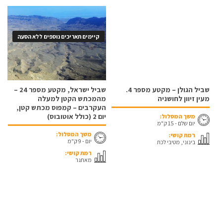
קיימים תאריכים נוספים ללא הסעה
שביל הגולן – מקטע מספר 4.
שביל ישראל, מקטע מספר 24 –
מעין זיוון לחושניה
מהמכתש הקטן למעלה
העקרבים – קמפוס מכתש קטן,
יום 2 (כולל אוטובוס)
משך המסלול:
יום שלם - 15 ק"מ
משך המסלול:
רמת קושי:
יום - 9 ק"מ
בינוני, מטיבי לכת
רמת קושי:
מאתגר