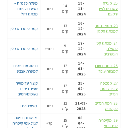
25. מעלה
19-
מעלה פלמ"ח –
14
עקרבים לעין
11-
בינוני
מגיעים לפתח
ק"מ
ירקעם
2024
מכתש גדול
16-
23. ממצד תמר
13
12-
בינוני
קמפוס מכתש קטן
למכתש הקטן
ק"מ
2024
24. מכתש קטן
17-
9
למעלה
12-
בינוני+
קמפוס מכתש קטן
ק"מ
העקרבים
2024
14-
26. פתחת אורן
12
כניסה עם פנסים
01-
בינוני
למצפה עופר
ק"מ
למערת אצבע
2025
27. ממצפה
25-
קיצור עד מאיר
12
עופר לרמת
02-
בינוני
שפיה בימים
ק"מ
הנדיב
2025
גשומים/חמים
28. רמת הנדיב
11-03-
12
בינוני
מגיעים לים
לקיסריה
2025
ק"מ
08-
אפשרות כניסה
29. מקיסריה
15
04-
קל+
לגן לאומי קיסריה,
לבית ינאי
ק"מ