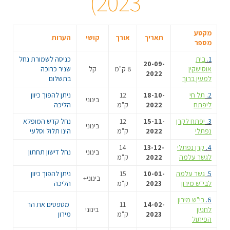
2023)
מקטע
תאריך
אורך
קושי
הערות
מספר
1.
בית
כניסה לשמורת נחל
20-09-
אוסישקין
8 ק"מ
קל
שניר כרוכה
2022
למעין ברוך
בתשלום
2.
תל חי
18-10-
12
ניתן להפוך כיוון
בינוני
ליפתח
2022
ק"מ
הליכה
3.
יפתח לקרן
15-11-
12
נחל קדש המופלא
בינוני
נפתלי
2022
ק"מ
הינו תלול וסלעי
4.
קרן נפתלי
13-12-
14
בינוני
נחל דישון תחתון
לגשר עלמה
2022
ק"מ
5.
גשר עלמה
10-01-
15
ניתן להפוך כיוון
בינוני+
לבי"ש מירון
2023
ק"מ
הליכה
6.
בי"ש מירון
14-02-
11
מטפסים את הר
לחניון
בינוני
2023
ק"מ
מירון
הפיתול