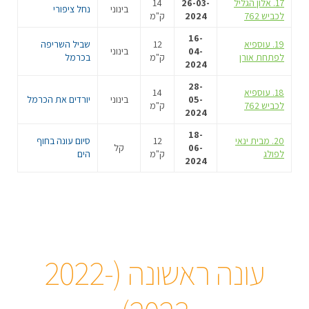
17. אלון הגליל
26-03-
14
בינוני
נחל ציפורי
לכביש 762
2024
ק"מ
16-
19. עוספיא
12
שביל השריפה
04-
בינוני
לפתחת אורן
ק"מ
בכרמל
2024
28-
18. עוספיא
14
05-
בינוני
יורדים את הכרמל
לכביש 762
ק"מ
2024
18-
20. מבית ינאי
12
סיום עונה בחוף
06-
קל
לפולג
ק"מ
הים
2024
עונה ראשונה (2022-