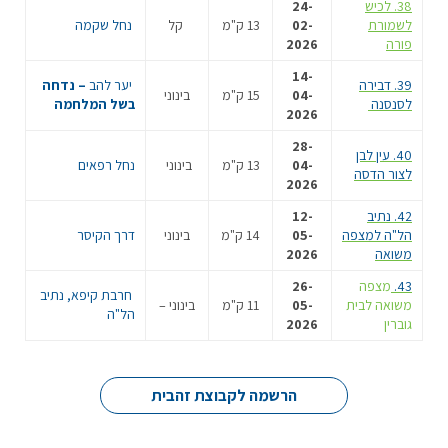
38. לכיש
24-
לשמורת
02-
13 ק"מ
קל
נחל שקמה
פורה
2026
14-
39. דבירה
יער להב
– נדחה
04-
15 ק"מ
בינוני
לסנסנה
בשל המלחמה
2026
28-
40. עין לבן
04-
13 ק"מ
בינוני
נחל רפאים
לצור הדסה
2026
42. נתיב
12-
הל"ה למצפה
05-
14 ק"מ
בינוני
דרך הקיסר
משואה
2026
43
.
מצפה
26-
חרבת קיפא, נתיב
משואה לבית
05-
11 ק"מ
בינוני –
הל"ה
גוברין
2026
הרשמה לקבוצת זהבית