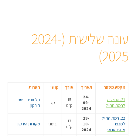
עונה שלישית (2024-
2025)
מקטע מספר
תאריך
אורך
קושי
הערות
24-
21. הרצליה
15
תל אביב – שפך
09-
קל
לרמת החייל
ק"מ
הירקון
2024
22. ר
מת החייל
29-
17
למבצר
10-
בינוני
מקורות הירקון
ק"מ
אנטיפטרוס
2024