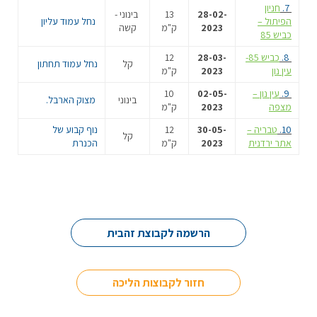
7.
חניון
28-02-
13
בינוני -
הפיתול –
נחל עמוד עליון
2023
ק"מ
קשה
כביש 85
8.
כביש 85-
28-03-
12
קל
נחל עמוד תחתון
עין נון
2023
ק"מ
9.
עין נון –
02-05-
10
בינוני
מצוק הארבל.
מצפה
2023
ק"מ
10.
טבריה –
30-05-
12
נוף קבוע של
קל
אתר ירדנית
2023
ק"מ
הכנרת
הרשמה לקבוצת זהבית
חזור לקבוצות הליכה