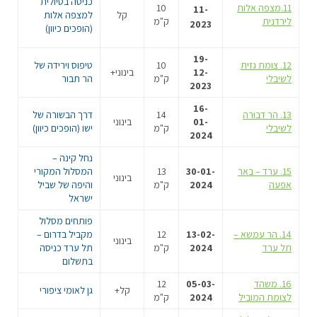
כניסה בטיולית
11.מצפה אלות
10
11-
קל
למצפה אלות
לירדנית
ק"מ
2023
(הופכים כיוון)
19-
12. צומת גזית
10
טיפוס וירידה של
12-
בינוני+
לשיבלי
ק"מ
הר תבור
2023
16-
13. הר דבורה
14
דרך הבשורה של
01-
בינוני
לשיבלי
ק"מ
ישו (הופכים כיוון)
2024
נחל קינה –
15. ערד – באר
30-01-
13
המסלול המקורי
בינוני
אפעה
2024
ק"מ
והיפה של שביל
ישראל
פותחים מסלול
14. הר עמשא –
13-02-
12
מקביל בדרום –
בינוני
תל ערד
2024
ק"מ
תל ערד כניסה
בתשלום
16. משהד
05-03-
12
קל+
גן לאומי ציפורי
לצומת המוביל
2024
ק"מ