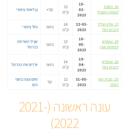
15-
16. משהד
12
02-
קל+
גן לאומי ציפורי
לצומת המוביל
ק"מ
2023
17. אלון הגליל
22-03-
14
בינוני
נחל ציפורי
לכביש 762
2023
ק"מ
10-
19. עוספיא
12
שביל השריפה
05-
בינוני
לפתחת אורן
ק"מ
בכרמל
2023
19-
18. עוספיא
14
04-
בינוני
יורדים את הכרמל
לכביש 762
ק"מ
2023
20. מבית ינאי
31-05-
12
סיום עונה בחוף
קל
לפולג
2023
ק"מ
הים
עונה ראשונה (2021-
2022)