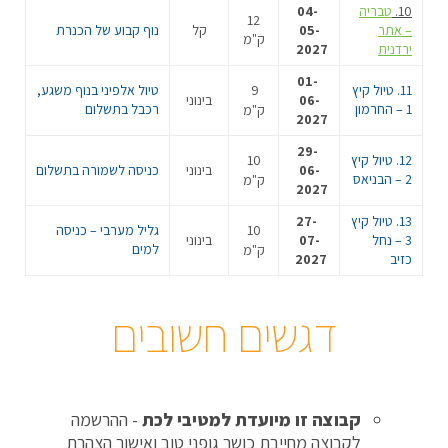
10.
טבריה
04-
12
– אתר
05-
קל
נוף קבוע של הכנרת
ק"מ
ירדנית
2027
01-
11. טיול קיץ
9
טיול אלפיני בנוף משגע,
06-
בינוני
1 – החרמון
רכבל בתשלום
ק"מ
2027
29-
12. טיול קיץ
10
06-
בינוני
כניסה לשמורה בתשלום
2 – הבניאס
ק"מ
2027
13. טיול קיץ
27-
10
גליל מערבי – כניסה
3 – נחל
07-
בינוני
למים
ק"מ
כזיב
2027
דגשים חשובים
קבוצה זו מיועדת למטיבי לכת
- ההרשמה
לקבוצה מחייבת כושר גופני טוב ואישור הצהרת