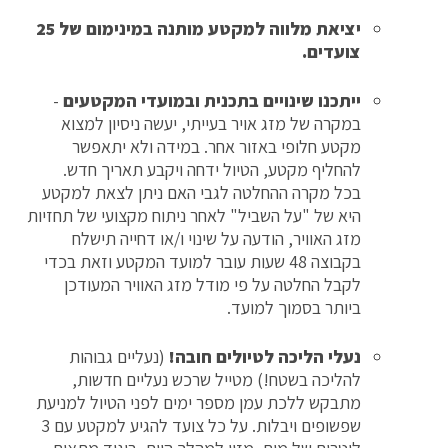
יציאת מלווה למקטע מותנה במינימום של 25
צועדים.
ייתכנו שינויים בתכנית ובמועדי המקטעים
-
במקרה של מזג אויר בעייתי, יעשה ניסיון למצוא
מקטע חלופי באזור אחר. במידה ולא יתאפשר
להחליף מקטע, הטיול ידחה ויקבע תאריך חדש.
בכל מקרה ההחלטה לגבי האם ניתן לצאת למקטע
היא של "על השביל" לאחר ניתוח מקצועי של תחזיות
מזג האוויר, הודעה על שינוי ו/או דחייה תישלח
בקבוצה 48 שעות עובר למועד המקטע וזאת בכדי
לקבל החלטה על פי מודל מזג האוויר המעודכן
ביותר בסמוך למועד.
נעלי הליכה לטיולים חובה!
(נעליים גבוהות
להליכה בשטח!) מטייל שרכש נעליים חדשות,
מתבקש ללכת עמן מספר ימים לפני הטיול למניעת
שפשופים ויבלות. על כל צועד להגיע למקטע עם 3