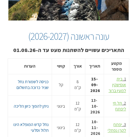
עונה ראשונה (2026-2027)
התאריכים עשויים להשתנות מעט עד ה-01.08.26
מקטע
תאריך
אורך
קושי
הערות
מספר
1.
בית
15-
8
כניסה לשמורת נחל
אוסישקין
09-
קל
ק"מ
שניר כרוכה בתשלום
למעין ברוך
2026
13-
2.
תל חי
12
10-
בינוני
ניתן להפוך כיוון הליכה
ליפתח
ק"מ
2026
10-
3.
יפתח
12
נחל קדש המופלא הינו
11-
בינוני
לקרן נפתלי
ק"מ
תלול וסלעי
2026