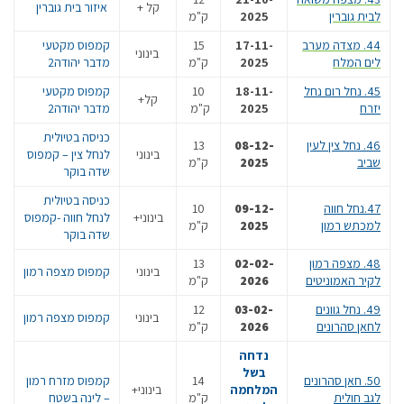
קל +
איזור בית גוברין
לבית גוברין
2025
ק"מ
44. מצדה מערב
17-11-
15
קמפוס מקטעי
בינוני
לים המלח
2025
ק"מ
מדבר יהודה2
45. נחל רום נחל
18-11-
10
קמפוס מקטעי
קל+
יזרח
2025
ק"מ
מדבר יהודה2
כניסה בטיולית
46. נחל צין לעין
08-12-
13
בינוני
לנחל צין – קמפוס
שביב
2025
ק"מ
שדה בוקר
כניסה בטיולית
47.נחל חווה
09-12-
10
בינוני+
לנחל חווה -קמפוס
למכתש רמון
2025
ק"מ
שדה בוקר
48. מצפה רמון
02-02-
13
בינוני
קמפוס מצפה רמון
לקיר האמוניטים
2026
ק"מ
49. נחל גוונים
03-02-
12
בינוני
קמפוס מצפה רמון
לחאן סהרונים
2026
ק"מ
נדחה
בשל
50. חאן סהרונים
14
קמפוס מזרח רמון
המלחמה
בינוני+
לגב חולית
ק"מ
– לינה בשטח