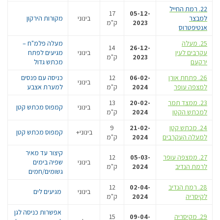
22. ר
מת החייל
17
05-12-
למבצר
בינוני
מקורות הירקון
2023
ק"מ
אנטיפטרוס
25. מעלה
מעלה פלמ"ח –
14
26-12-
עקרבים לעין
בינוני
מגיעים לפתח
2023
ק"מ
ירקעם
מכתש גדול
26. פתחת אורן
06-02-
12
כניסה עם פנסים
בינוני
למצפה עופר
2024
ק"מ
למערת אצבע
23. ממצד תמר
20-02-
13
בינוני
קמפוס מכתש קטן
למכתש הקטן
2024
ק"מ
24. מכתש קטן
21-02-
9
בינוני+
קמפוס מכתש קטן
למעלה העקרבים
2024
ק"מ
קיצור עד מאיר
27. ממצפה עופר
05-03-
12
בינוני
שפיה בימים
לרמת הנדיב
2024
ק"מ
גשומים/חמים
28. רמת הנדיב
02-04-
12
בינוני
מגיעים לים
לקיסריה
2024
ק"מ
אפשרות כניסה לגן
29. מקיסריה
09-04-
15