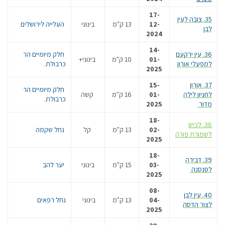
17-
35. צובה לעין
12-
13 ק"מ
בינוני
העלייה לירושלים
לבן
2024
14-
36. עין ירקעם
חלק מיומיים הר
01-
10 ק"מ
בינוני+
למפעלי אורון
כרבולת.
2025
37. אורון
15-
חלק מיומיים הר
לחניון לילה
01-
16 ק"מ
קשה
כרבולת.
מדור
2025
18-
38. לכיש
02-
13 ק"מ
קל
נחל שקמה
לשמורת פורה
2025
18-
39. דבירה
03-
15 ק"מ
בינוני
יער להב
לסנסנה
2025
08-
40. עין לבן
04-
13 ק"מ
בינוני
נחל רפאים
לצור הדסה
2025