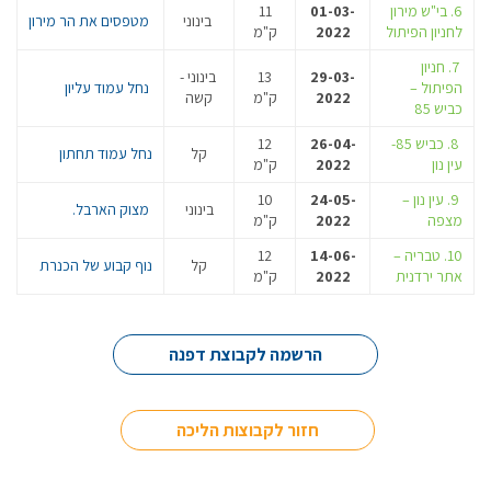
6. בי"ש מירון
01-03-
11
בינוני
מטפסים את הר מירון
לחניון הפיתול
2022
ק"מ
7. חניון
29-03-
13
בינוני -
הפיתול –
נחל עמוד עליון
2022
ק"מ
קשה
כביש 85
8. כביש 85-
26-04-
12
קל
נחל עמוד תחתון
עין נון
2022
ק"מ
9. עין נון –
24-05-
10
בינוני
מצוק הארבל.
מצפה
2022
ק"מ
10. טבריה –
14-06-
12
קל
נוף קבוע של הכנרת
אתר ירדנית
2022
ק"מ
הרשמה לקבוצת דפנה
חזור לקבוצות הליכה