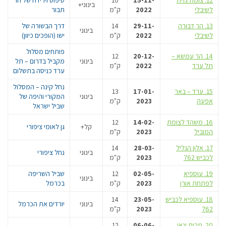
בינוני+
לשיבלי
2022
ק"מ
תבור
13. הר דבורה
29-11-
14
דרך הבשורה של
בינוני
לשיבלי
2022
ק"מ
ישו (הופכים כיוון)
פותחים מסלול
14. הר עמשא –
20-12-
12
בינוני
מקביל בדרום – תל
תל ערד
2022
ק"מ
ערד כניסה בתשלום
נחל קינה – המסלול
15. ערד – באר
17-01-
13
בינוני
המקורי והיפה של
אפעה
2023
ק"מ
שביל ישראל
16. משהד לצומת
14-02-
12
קל+
גן לאומי ציפורי
המוביל
2023
ק"מ
17. אלון הגליל
28-03-
14
בינוני
נחל ציפורי
לכביש 762
2023
ק"מ
19. עוספיא
02-05-
12
שביל השריפה
בינוני
לפתחת אורן
2023
ק"מ
בכרמל
18. עוספיא לכביש
23-05-
14
בינוני
יורדים את הכרמל
762
2023
ק"מ
20. מבית ינאי
06-06-
12