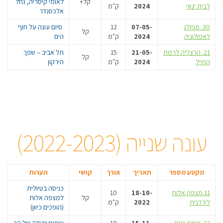
קל+
לאומי קיסריה, נחל
לבית ינאי
2024
ק"מ
אלכסנדר
30. מפולג
07-05-
12
סיום עונה על חוף
קל
לאפולוניה
2024
ק"מ
הים
21. הרצליה לרמת
21-05-
15
תל אביב – שפך
קל
החייל
2024
ק"מ
הירקון
עונה שנייה (2022-2023)
מקטע מספר
תאריך
אורך
קושי
הערות
כניסה בטיולית
11.מצפה אלות
18-10-
10
קל
למצפה אלות
לירדנית
2022
ק"מ
(הופכים כיוון)
12. צומת גזית
15-11-
10
טיפוס וירידה של הר