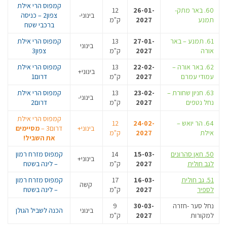
קמפוס הרי אילת
60. באר מתק-
26-01-
12
בינוני-
צפון2 – כניסה
תמנע
2027
ק"מ
ברכבי שטח
61. תמנע – באר
27-01-
13
קמפוס הרי אילת
בינוני
אורה
2027
ק"מ
צפון3
62. באר אורה –
22-02-
13
קמפוס הרי אילת
בינוני+
עמודי עמרם
2027
ק"מ
דרום1
63. חניון שחורת –
23-02-
13
קמפוס הרי אילת
בינוני-
נחל נטפים
2027
ק"מ
דרום2
קמפוס הרי אילת
64. הר יואש –
24-02-
12
בינוני+
דרום3 –
מסיימים
אילת
2027
ק"מ
את השביל!
50. חאן סהרונים
15-03-
14
קמפוס מזרח רמון
בינוני+
לגב חולית
2027
ק"מ
– לינה בשטח
51. גב חולית
16-03-
17
קמפוס מזרח רמון
קשה
לספיר
2027
ק"מ
– לינה בשטח
נחל סער -חזרה
30-03-
9
בינוני
הכנה לשביל הגולן
למקורות
2027
ק"מ