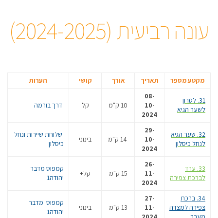
עונה רביעית (2024-2025)
מקטע מספר
תאריך
אורך
קושי
הערות
08-
31. לטרון
10-
10 ק"מ
קל
דרך בורמה
לשער הגיא
2024
29-
32. שער הגיא
שלוחת שיירות ונחל
10-
14 ק"מ
בינוני
לנחל כיסלון
כיסלון
2024
26-
33. ערד
קמפוס מדבר
11-
15 ק"מ
קל+
לברכת צפירה
יהודה1
2024
34. ברכת
27-
קמפוס מדבר
צפירה למצדה
11-
13 ק"מ
בינוני
יהודה1
מערב
2024