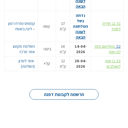
לעונה
הבאה
נדחה
בשל
51. גב חולית
17
קמפוס מזרח רמון
המלחמה
קשה
לספיר
ק"מ
– לינה בשטח
לעונה
הבאה
52.
מוזולאום מזור
14-04-
14
השלמת מקטע
בינוני-
לבן שמן
2026
ק"מ
אזור מרכז
53. בן שמן
28-04-
12
אזור לטרון
קל+
לשעלבים
2026
ק"מ
(השלמה)
הרשמה לקבוצת דפנה