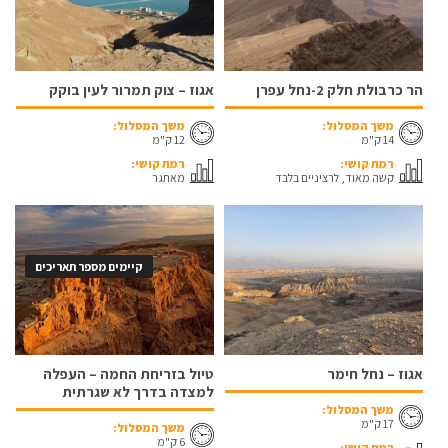
הר כרבולת חלק 2-נחל עפרן
אגוז – צוק תמרור לעין בוקק
משך המסלול:
משך המסלול:
14 ק"מ
12 ק"מ
רמת קושי:
רמת קושי:
קשה מאוד, לרציניים בלבד
מאתגר
קיימים מספר תאריכים
אגוז – נחל חימר
טיול בזריחת החמה – העפלה
למצדה בדרך לא שגרתית
משך המסלול:
17 ק"מ
משך המסלול:
6 ק"מ
רמת קושי: