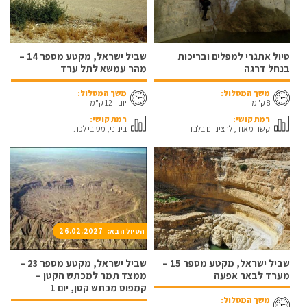
טיול אתגרי למפלים ובריכות
שביל ישראל, מקטע מספר 14 –
בנחל דרגה
מהר עמשא לתל ערד
משך המסלול:
משך המסלול:
8 ק"מ
יום - 12 ק"מ
רמת קושי:
רמת קושי:
קשה מאוד, לרציניים בלבד
בינוני, מטיבי לכת
הטיול הבא: 26.02.2027
שביל ישראל, מקטע מספר 15 –
שביל ישראל, מקטע מספר 23 –
מערד לבאר אפעה
ממצד תמר למכתש הקטן –
קמפוס מכתש קטן, יום 1
משך המסלול: