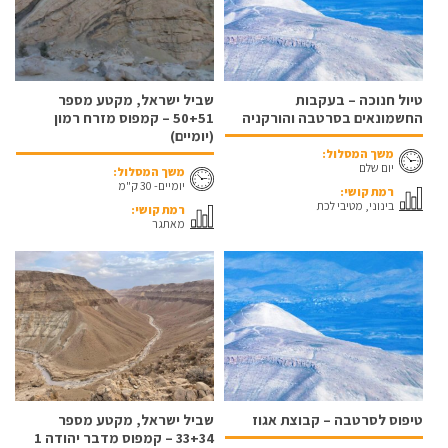
טיול חנוכה – בעקבות
שביל ישראל, מקטע מספר
החשמונאים בסרטבה והורקניה
50+51 – קמפוס מזרח רמון
(יומיים)
משך המסלול:
יום שלם
משך המסלול:
יומיים- 30 ק"מ
רמת קושי:
בינוני, מטיבי לכת
רמת קושי:
מאתגר
טיפוס לסרטבה – קבוצת אגוז
שביל ישראל, מקטע מספר
33+34 – קמפוס מדבר יהודה 1