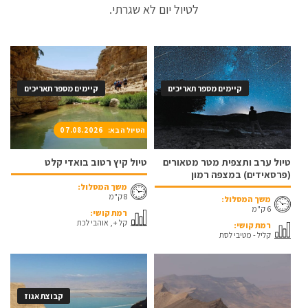
לטיול יום לא שגרתי.
קיימים מספר תאריכים
קיימים מספר תאריכים
הטיול הבא: 07.08.2026
טיול ערב ותצפית מטר מטאורים
טיול קיץ רטוב בואדי קלט
(פרסאידים) במצפה רמון
משך המסלול:
8 ק"מ
משך המסלול:
6 ק"מ
רמת קושי:
קל +, אוהבי לכת
רמת קושי:
קליל - מטיבי לסת
קבוצת אגוז