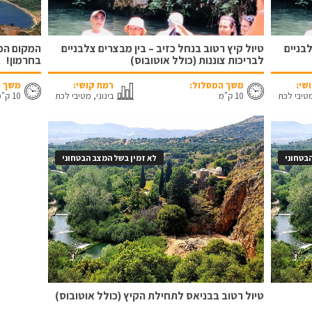
לבניים
טיול קיץ רטוב בנחל כזיב – בין מבצרים צלבניים
המקום הכי
לבריכות צוננות (כולל אוטובוס)
בחרמון!
שי:
משך המסלול:
רמת קושי:
משך ה
מטיבי לכת
10 ק"מ
בינוני, מטיבי לכת
10 ק"מ
בטחוני
לא זמין בשל המצב הבטחוני
טיול רטוב בבניאס לתחילת הקיץ (כולל אוטובוס)