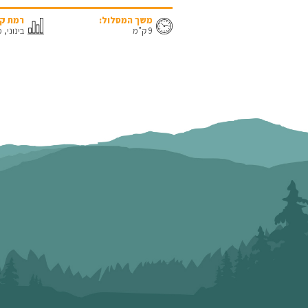
משך המסלול:
רמת קו
9 ק"מ
בינוני, 