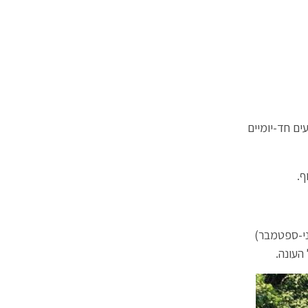
ים חד-יומיים
ף.
ני-ספטמבר)
העונה.