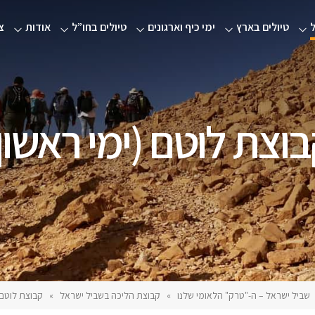
טיולים בארץ
ימי כיף וארגונים
טיולים בחו”ל
אודות
צ
וצת לוטם (ימי ראשון
שביל ישראל – ה-"טרק" הלאומי שלנו
»
קבוצת הליכה בשביל ישראל
»
קבוצת לוטם 