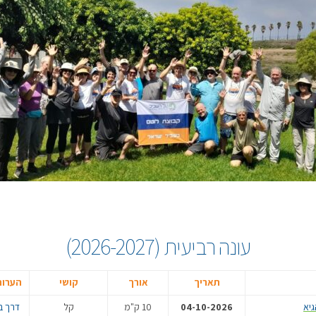
עונה רביעית (2026-2027)
תאריך
אורך
קושי
הערות
04-10-2026
10 ק"מ
קל
דרך ב