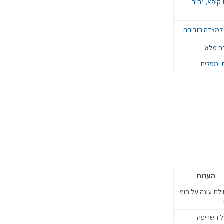
קיפא, נתיב
 למצדה בזריחה
רח מלא
 ומפלים
הערות
לת עונה על חוף
ל השריפה