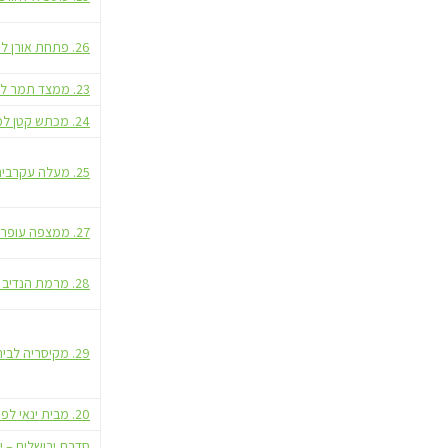
26. פתחת אורן לנחל מערות
23. ממצד תמר למכתש הקטן
24. מכתש קטן למעלה העקרבים
25. מעלה עקרבים לעין ירקעם
27. ממצפה עופר לרמת הנדיב
28. מרמת הנדיב לקיסריה
29. מקיסריה לבית ינאי
20. מבית ינאי לפולג
סדרת ירושלים – י