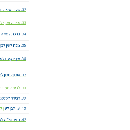
32. שער הגיא לנחל כיסלון
33. מצפה אסף לכפר הנוקדים
34. ברכת צפירה למצדה מערב
35. צובה לעין לבן
36. עין ירקעם למפעלי אורון
37. אורון לחניון לילה מדור
38. לכיש לשמורת פורה
39. דבירה לסנסנה
40. עין לבן לע
ין ק
42. נתיב הל"ה למצפה משואה