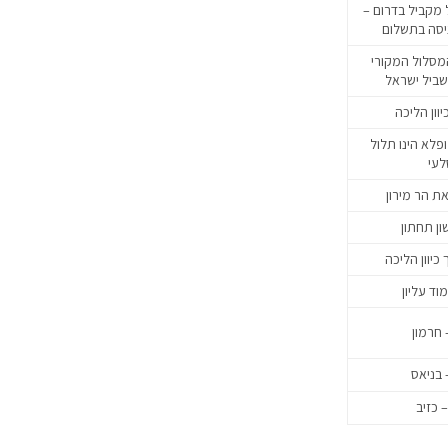
מקביל בדרום –
יסה בתשלום
המסלול המקורי
שביל ישראל
יוון הליכה
פלא הינו תלול
לעי
 הר מירון
ון תחתון
 כיוון הליכה
וד עליון
 חרמון
 בניאס
– כזיב