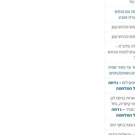
מל
סה עם פנסים
רת אצבע
וס מכתש קטן
וס מכתש קטן
ה פלמ"ח –
עים לפתח מכתש
ר עד מאיר שפיה
ים גשומים/חמים
עים לים
– נדחה
 המלחמה
רות כניסה לגן
י קיסריה, נחל
סנדר
– נדחה
 המלחמה
 עונה בחוף הים
 – ירושלים יהדות