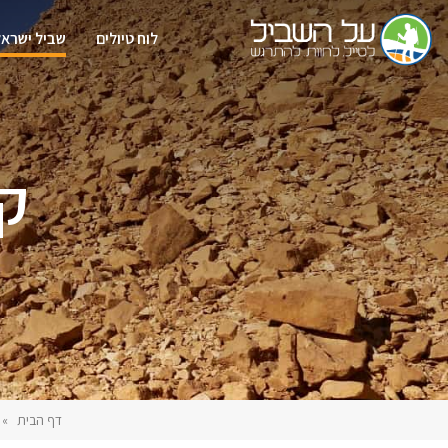
לוח טיולים
שביל ישראל
קב
דף הבית
»