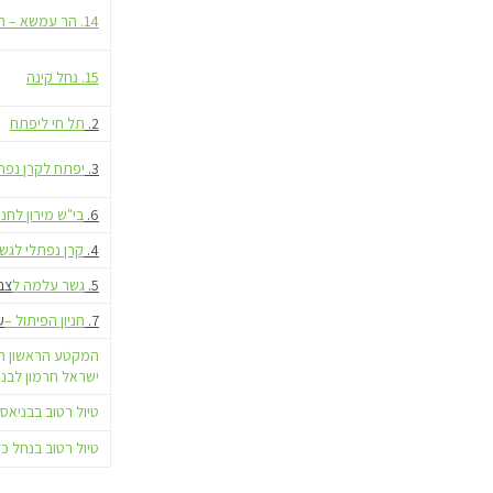
14. הר עמשא – תל ערד
15. נחל קינה
2.
תל חי ליפתח
3.
יפתח לקרן נפת
6.
בי"ש מירון לחני
4.
קרן נפתלי לגש
5.
גשר עלמה ל
צב
7.
חניון הפיתול –
ע
המקטע הראשון ה
ישראל חרמון לבנ
טיול רטוב בבניאס
טיול רטוב בנחל כ