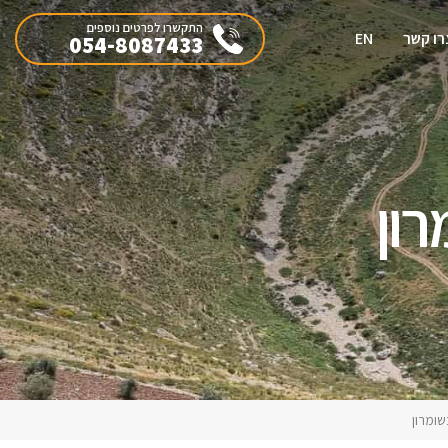
התקשרו לפרטים נוספים
רו קשר
EN
054-8087433
רון
שומרון