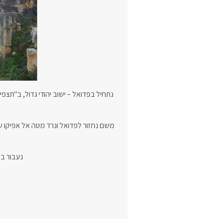
נתחיל בפדואל – ישוב יהודי גדול, ב"תצפ
משם נחזור לפדואל ונרד מטה אל אפיקו ש
נעבור בי