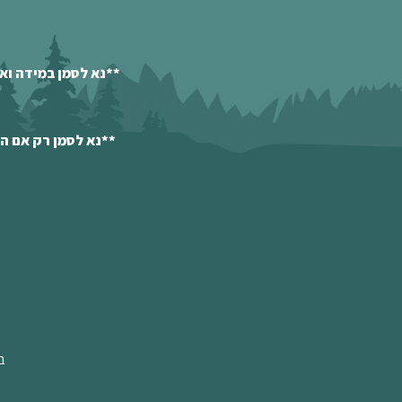
**נא לסמן במידה וא
**נא לסמן רק אם ה
ב