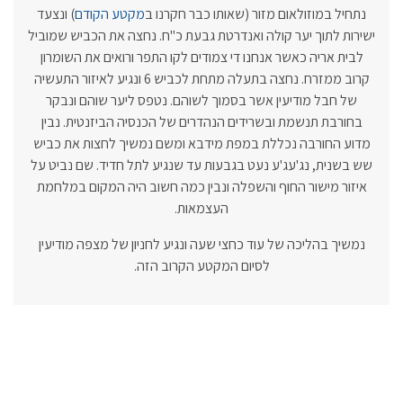
נתחיל במוזולאום מזור (שאותו כבר חקרנו ב
מקטע הקודם
) ונצעד
ישירות לתוך יער קולה ואנדרטת גבעת כ"ח. נחצה את הכביש שמוביל
לבית אריה כאשר אנחנו די צמודים לקו התפר ורואים את השומרון
קרוב ממזרח. נחצה בתעלה מתחת לכביש 6 ונגיע לאיזור התעשיה
של חבל מודיעין אשר בסמוך לשוהם. נטפס ליער שוהם ונבקר
בחורבת תנשמת ובשרידים הנהדרים של הכנסיה הביזנטית. נבין
מדוע החורבה נכללת במפת מידבא ומשם נמשיך לחצות את כביש
שש בשנית, נג'עג'ע נעט בגבעות עד שנגיע לתל חדיד. שם נביט על
איזור מישור החוף והשפלה ונבין כמה חשוב היה המקום במלחמת
העצמאות.
נמשיך בהליכה של עוד כחצי שעה ונגיע לחניון של מצפה מודיעין
לסיום המקטע הקרוב הזה.