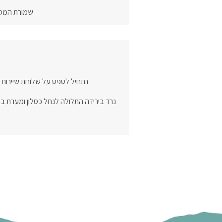
שמורת המס
נתחיל לטפס על שלוחת שיירות לכיוון משלט 21 – אחת התצפיות היפות והמרגשות בארץ! משם דרך מש