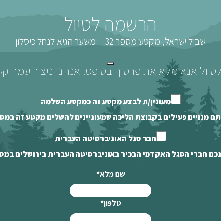
הרשמה לטיול
שביל ישראל, מקטע מספר 32 – משער הגיא לנחל כיסלון
יול אנא מלא את פרטיך בטופס. אנחנו ניצור עמך ק
מעונין/ת לבצע מקטע זה כמקטע השלמה
תם מנויים פעילים בקבוצת הליכה שמעוניינים להשלים מקטע זה במ
חבר סגל האוניברסיטה העברית
נכם חברי הסגל האקדמי הבכיר באוניברסיטה העברית בירושלים במס
שם מלא
*
טלפון
*