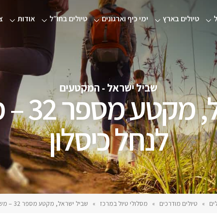
טיולים בארץ
ימי כיף וארגונים
טיולים בחו”ל
אודות
צ
שביל ישראל - המקטעים
שביל ישר
לנחל כיסלון
ים
»
טיולים מודרכים
»
מסלולי טיול במרכז
»
שביל ישראל, מקטע מספר 32 – משער הגיא לנחל כיסלון