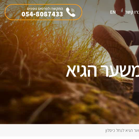
התקשרו לפרטים נוספים
רו קשר
EN
054-8087433
אל, מקטע מספר 32 – משער הגיא