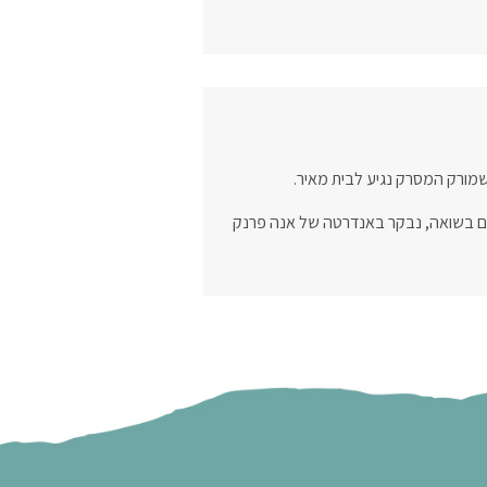
 ללכת ביער בן 6 מיליון עצים שניטעו לזכר הנרצחים בשואה, נבקר באנדרטה של אנה פרנק