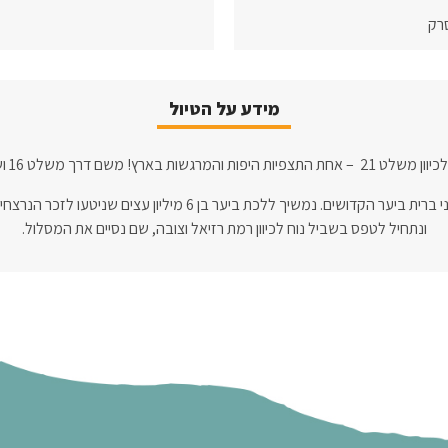
רק
מידע על הטיול
לט 16 ושמורק המסרק נגיע לבית מאיר.
נרד בירידה התלולה לנחל כסלון ומערת בני ברית ביער הקדושים. נמשיך
ונתחיל לטפס בשביל נוח לכיוון רמת רזיאל וצובה, שם נסיים את המסלול.