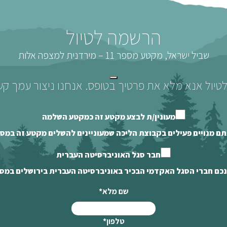
הרשמה לטיול
שביל ישראל, מקטע מספר 11 – מירדנית למצפה אלות
יול אנא מלא את פרטיך בטופס. אנחנו ניצור עמך ק
מעונין/ת לבצע מקטע זה כמקטע השלמה
תם מנויים פעילים בקבוצת הליכה שמעוניינים להשלים מקטע זה במ
חבר סגל האוניברסיטה העברית
נכם חברי הסגל האקדמי הבכיר באוניברסיטה העברית בירושלים במס
שם מלא
*
טלפון
*