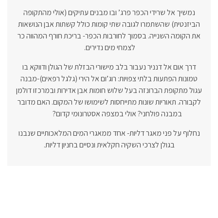
נמשיך אל שרידי הכפר פרג’ ובו מבנים עתיקים (אולי מהתקופה
הביזנטית) שהשתמרו לגובה שתי קומות כולל קשתות אבן הנושאות
את הקומה השנייה. בסמוך לחורבות הכפר- בריכת חורף המהווה כר
לצמחי מים נדירים.
דרך אום אל דנניר נעבור
בלב מישורי הבזלת של הגולן ודווקא בו
טמונות הפתעות בלתי צפויות: רוג’ום אל הירי (גלגל רפאים)-מבנה
עגול מתקופת הברונזה בעל שלוש חומות אבן אדירות ובמרכזו דולמן
לקבורה. תאוריות שונות מתייחסות לשימושו של המקום. האם מדובר
במבנה פולחני? אולי במצפה אסטרונומי קדום?
נחלוף על פני מאגר דליות- אחד ממאגרי המים המלאכותיים שנבנו
בגולן לצרכי השקיה חקלאית ונסיים בחניון דליות.