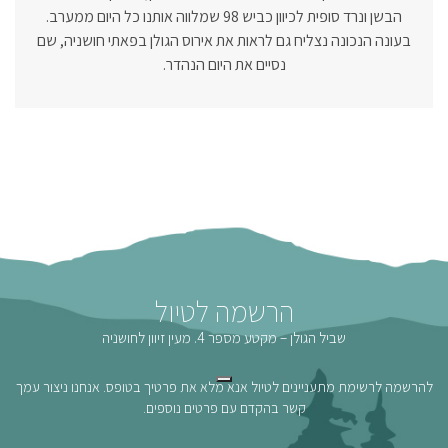
הבשן ונרד סופית לכיוון כביש 98 שמלווה אותנו כל היום ממערב.
בעונה הנכונה נצליח גם לראות את אירוס הגולן בפאתי חושניה, שם
נסיים את היום הנהדר.
הרשמה לטיול
שביל הגולן – מקטע מספר 4. מעין זיוון לחושניה
להרשמה לרשימת מתעניינים לטיול אנא מלא את פרטיך בטופס. אנחנו ניצור עמך
קשר בהקדם עם פרטים נוספים.