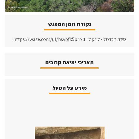
נקודת וזמן המפגש
טירת הכרמל - לינק לוויז: https://waze.com/ul/hsvbfk5brp
תאריכי יציאה קרובים
מידע על הטיול