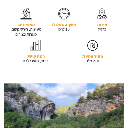
איזור:
משך המסלול:
מאפיינים:
כרמל
10 ק"מ
מעיינות, חורש קסום,
מערות וצנירים
מחיר הטיול:
רמת קושי:
210 ש"ח
בינוני, מטיבי לכת