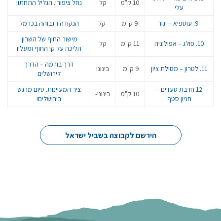
10 ק"מ
קל
נחל ציפורי. הגליל התחתון
עלי
9. עוספיא – יגור
9 ק"מ
קל
הנקודה הגבוהה בכרמל
מישור החוף של השרון.
10. פולג – אפולוניה
11 ק"מ
קל
הליכה על קו החוף ומעליו
דרך בורמה – הדרך
11. לטרון – מסילת ציון
9 ק"מ
בינוני
לירושלים
12.חרבת סעדים –
ציר המעיינות. סיום מרגש
10 ק"מ
בינוני-
חניון סטף
בירושלים!
הירשם לקבוצה בשביל ישראל