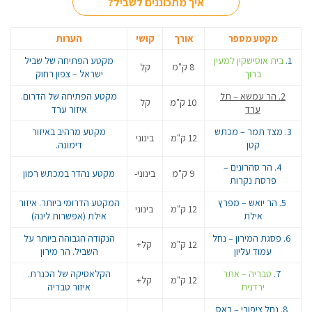
איך מתכוננים לשביל?
מקטע מספר
אורך
קושי
הערות
1.
בית אוסישקין למעין
מקטע הפתיחה של שביל
8 ק"מ
קל
ברוך
ישראל – צפון רחוק
2. הר עמשא – תל
מקטע הפתיחה של הדרום.
10 ק"מ
קל
ערד
איזור ערד
3. מצד תמר – מכתש
מקטע מרהיב באיזור
12 ק"מ
בינוני
קטן
דימונה.
4. הר סהרונים –
9 ק"מ
בינוני-
מקטע נהדר במכתש רמון
פרסת נקרות
5. הר יואש – מפרץ
המקטע הדרומי ביותר. איזור
12 ק"מ
בינוני
אילת
אילת (אפשרות לינה)
6. פסגת המירון – נחל
הנקודה הגבוהה ביותר על
12 ק"מ
קל+
עמוד עליון
השביל. הר מירון
7.
טבריה – אתר
הקלאסיקה של הכנרת.
12 ק"מ
קל+
ירדנית
איזור טבריה
8. נחל ציפורי – ראס