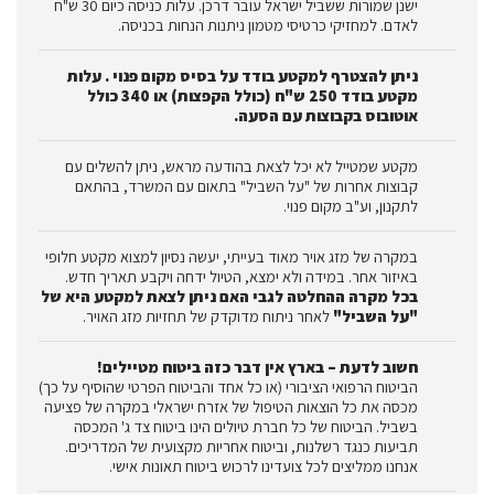
ישנן שמורות ששביל ישראל עובר דרכן. עלות כניסה כיום 30 ש"ח
לאדם. למחזיקי כרטיסי מטמון ניתנות הנחות בכניסה.
ניתן להצטרף למקטע בודד על בסיס מקום פנוי . עלות
מקטע בודד 250 ש"ח (כולל הקפצות) או 340 כולל
אוטובוס בקבוצות עם הסעה.
מקטע שמטייל לא יכל לצאת בהודעה מראש, ניתן להשלים עם
קבוצות אחרות של "על השביל" בתאום עם המשרד, בהתאם
לתקנון, וע"ב מקום פנוי.
במקרה של מזג אויר מאוד בעייתי, יעשה נסיון למצוא מקטע חלופי
באיזור אחר. במידה ולא ימצא, הטיול ידחה ויקבע תאריך חדש.
בכל מקרה ההחלטה לגבי האם ניתן לצאת למקטע היא של
"על השביל"
לאחר ניתוח מדוקדק של תחזיות מזג האויר.
חשוב לדעת – בארץ אין דבר כזה ביטוח מטיילים!
הביטוח הרפואי הציבורי (או כל אחד והביטוח הפרטי שהוסיף על כך)
מכסה את כל הוצאות הטיפול של אזרח ישראלי במקרה של פציעה
בשביל. הביטוח של כל חברת טיולים הינו ביטוח צד ג' המכסה
תביעות כנגד רשלנות, וביטוח אחריות מקצועית של המדריכים.
אנחנו ממליצים לכל צועדינו לרכוש ביטוח תאונות אישי.