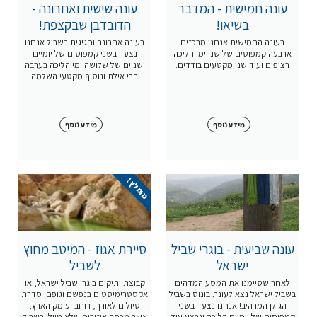
עונה חמישית - המדבר
עונה שישית ואחרונה -
בשיאו!
הדובדבן שבקצפת!
בעונה החמישית אנחנו מרכזים
בעונה אחרונה וחגיגית בשביל אנחנו
ארבעה קמפוסים של שני ימי הליכה
נצעד בשני קמפוסים של יומיים
רצופים ועוד שני מקטעים בודדים.
ושניים של שלושה ימי הליכה בערבה
והרי אילת ונוסיף מקטעי השלמה.
מידע נוסף
מידע נוסף
מומלץ !
עונה שביעית - בוגרי שביל
סיירת אגוז - המיטב מחוץ
ישראל
לשביל
לאחר שסיימנו את המסע המדהים
קבוצת ותיקים בוגרי שביל ישראל, או
בשביל ישראל נצא לעונת בונוס בשביל
אקסטרימיסטים בנפשם וגופם. סדרת
הגולן המרהיב! אנחנו נצעד בשני
טיולים לאורך, רוחב ועומק הארץ,
קמפוסים של יומיים הליכה ונבצע עוד
אשר מכסה איזורים שלא טיולו בשביל