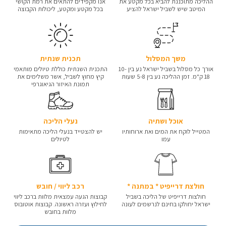
ההליכה מתוכננת להביא בכל מקטע את
אנו מקפידים להתאים את רמת הקושי
המיטב שיש לשביל ישראל להציע
בכל מקטע ומקטע, ליכולות הקבוצה
משך המסלול
תכנית שנתית
אורך כל מסלול בשביל ישראל נע בין 10-
התכנית השנתית כוללת טיולים מותאמי
18 ק"מ. זמן ההליכה נע בין 5-8 שעות
קיץ מחוץ לשביל, אשר משלימים את
תמונת האיזור הגיאוגרפי
אוכל ושתיה
נעלי הליכה
המטייל לוקח את המים ואת ארוחותיו
יש להצטייד בנעלי הליכה מתאימות
עמו
לטיולים
חולצת דרייפיט * במתנה *
רכב ליווי / חובש
חולצות דרייפיט של הליכה בשביל
קבוצות הגעה עמצאית מלוות ברכב ליווי
ישראל יחולקו בחינם לנרשמים לעונה
לחילוץ ועזרה ראשונה. קבוצות אוטובוס
מלוות בחובש