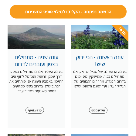
הרשמה נפתחה - הקליקו למילוי טופס התענינות
חדש !
עונה ראשונה - הכי ירוק
עונה שניה - מתחילים
שיש!
בצפון ועוברים לדרום
בעונה הראשונה של שביל ישראל, אנו
בעונה השניה אנחנו מתחילים במסע
מתחילים בבית אוסישקין ומסיימים
דרך עמק יזרעאל והכרמל לחוף הים
בדרום הכנרת. מההרים הגבוהים של
התיכון. באמצע העונה אנו פותחים את
הגליל העליון ועד לאגם הלאומי שלנו
הנתיב שלנו בדרום בשני מקטעים
יומיים משגעים באיזור ערד.
מידע נוסף
מידע נוסף