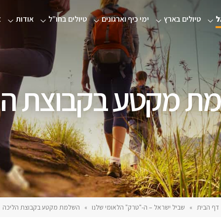
ל
טיולים בארץ
ימי כיף וארגונים
טיולים בחו”ל
אודות
צ
ת מקטע בקבוצת הל
דף הבית
»
שביל ישראל – ה-"טרק" הלאומי שלנו
»
השלמת מקטע בקבוצת הליכה