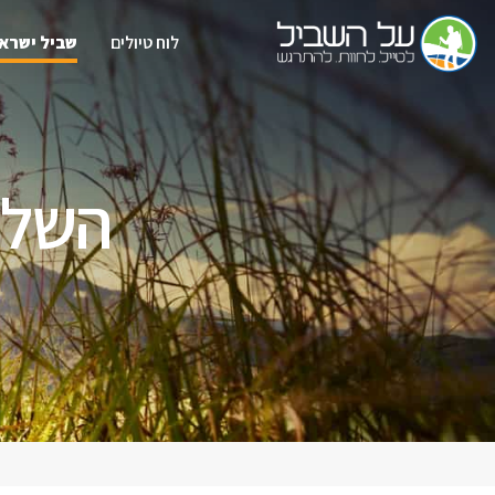
לוח טיולים
שביל ישרא
השלמ