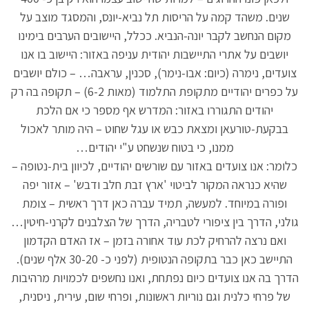
שנים. משהד קמה על הריסות תל נביא-יונס, והמסגד מוצב על
מקום הנחשב לקבר יונה-הנביא. ככלל, היישובים הערבים בימינו
יושבים על אתרי התיישבות יהודית עניפה באזור: היישוב בו אנו
צועדים, נימרה (כיום: אבו-נימר), סכנין, עראבה… – כולם יושבים
על כפרים יהודיים מתקופת התלמוד (מאות 6-2) – תקופה בה רק
יהודים התגוררו באזור: המדרש אף מספר כי אם הלכת
בבקעת-טורעאן ומצאת כבש או עגל שחוט – היה מותר לאכול
ממנו, כי בטוח שנשחט ע"י יהודים…
כלומר: אנו צועדים באזור עם שורשים יהודיים, לכיוון בית-נטופה –
שהיא כנראה המקור לביטוי 'ארץ זבת חלב ודבש' – אזור יפה
ופורה במיוחד. למעשה, תמיד עברה כאן דרך ראשית – צומת
גולני, הדרך בין ציפורי לטבריה, הדרך של הצלבנים לקרני-חיטין…
ואם נרצה להרחיק לכת עוד אחורה בזמן – אז האדם הקדמון
התיישב כאן כבר בתקופה הנטופית (לפני כ- 30-20 אלף שנים).
הדרך בה אנו צועדים כיום נפתחת, ואנו נחשפים לכמויות מרהיבות
של פרחי כלנית וגם נוריות ראשונות, ופרחי שום, עירית, ניסנית,