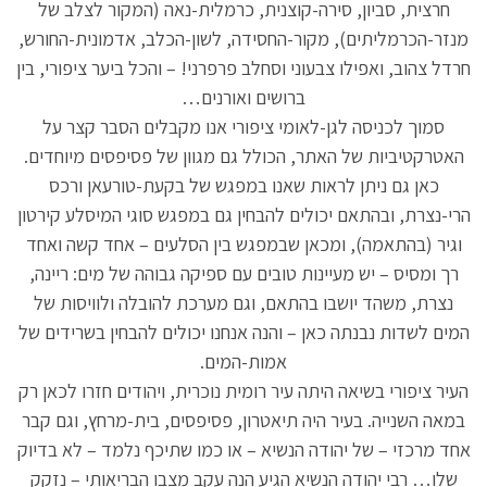
חרצית, סביון, סירה-קוצנית, כרמלית-נאה (המקור לצלב של
מנזר-הכרמליתים), מקור-החסידה, לשון-הכלב, אדמונית-החורש,
חרדל צהוב, ואפילו צבעוני וסחלב פרפרני! – והכל ביער ציפורי, בין
ברושים ואורנים…
סמוך לכניסה לגן-לאומי ציפורי אנו מקבלים הסבר קצר על
האטרקטיביות של האתר, הכולל גם מגוון של פסיפסים מיוחדים.
כאן גם ניתן לראות שאנו במפגש של בקעת-טורעאן ורכס
הרי-נצרת, ובהתאם יכולים להבחין גם במפגש סוגי המיסלע קירטון
וגיר (בהתאמה), ומכאן שבמפגש בין הסלעים – אחד קשה ואחד
רך ומסיס – יש מעיינות טובים עם ספיקה גבוהה של מים: ריינה,
נצרת, משהד יושבו בהתאם, וגם מערכת להובלה ולוויסות של
המים לשדות נבנתה כאן – והנה אנחנו יכולים להבחין בשרידים של
אמות-המים.
העיר ציפורי בשיאה היתה עיר רומית נוכרית, ויהודים חזרו לכאן רק
במאה השנייה. בעיר היה תיאטרון, פסיפסים, בית-מרחץ, וגם קבר
אחד מרכזי – של יהודה הנשיא – או כמו שתיכף נלמד – לא בדיוק
שלו… רבי יהודה הנשיא הגיע הנה עקב מצבו הבריאותי – נזקק