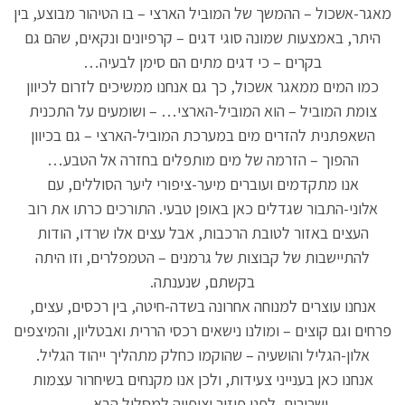
מאגר-אשכול – ההמשך של המוביל הארצי – בו הטיהור מבוצע, בין
היתר, באמצעות שמונה סוגי דגים – קרפיונים ונקאים, שהם גם
בקרים – כי דגים מתים הם סימן לבעיה…
כמו המים ממאגר אשכול, כך גם אנחנו ממשיכים לזרום לכיוון
צומת המוביל – הוא המוביל-הארצי… – ושומעים על התכנית
השאפתנית להזרים מים במערכת המוביל-הארצי – גם בכיוון
ההפוך – הזרמה של מים מותפלים בחזרה אל הטבע…
אנו מתקדמים ועוברים מיער-ציפורי ליער הסוללים, עם
אלוני-התבור שגדלים כאן באופן טבעי. התורכים כרתו את רוב
העצים באזור לטובת הרכבות, אבל עצים אלו שרדו, הודות
להתיישבות של קבוצות של גרמנים – הטמפלרים, וזו היתה
בקשתם, שנענתה.
אנחנו עוצרים למנוחה אחרונה בשדה-חיטה, בין רכסים, עצים,
פרחים וגם קוצים – ומולנו נישאים רכסי הררית ואבטליון, והמיצפים
אלון-הגליל והושעיה – שהוקמו כחלק מתהליך ייהוד הגליל.
אנחנו כאן בענייני צעידות, ולכן אנו מקנחים בשיחרור עצמות
ושרירים, לפני פיזור וציפייה למסלול הבא…