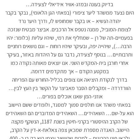
בדיוק בעונה ובמזג-אוויר אידיאלי לצעידה…
היום נצעד ממשהד ליער ציפורי (בפאתי הגן הלאומי), נבקר בקבר
יהודה הנשיא – או בקבר שמחופש לו, ודרך היער נרד
לצומת-המוביל, ממנה נטפס אל הרכבים. אביצר מבטיח שנזכה
בפעמיים-תה של רן – שמחליף את רמי, שיהיו עליות (כלומר: יהיו
הרבה…), שיהייה יפה, ובעיקר שיהיו רוחות – וגם נושאים רוחניים
ותרבותיים… בנוסף לצעידה, נדבר גם על היהדות באזור, בעיקר
אחרי חורבן בית-המקדש השני. אנו יוצאים מאותה נקודה כמו
במקטע הקודם – אך מתקדמים דרומה.
בדרך לנקודת היציאה אנו צופים בכליל-החורש עם הפריחה
הוורדרדה – ומקבלים הסבר מאביצר על הקשר בין העץ לבין…
אוזני-המן שאנו אוכלים בפורים…
בפאתי משהד אנו חולפים סמוך למסגד, ולומדים ששם היישוב
הוא על-שם… השאהידים… השאהידים המדוברים הם השאהידים
של הקרב ההיסטורי בקרני-חיטין בשנת 1187, הנשקף מקצה
היישוב. האגדה מספרת שמכאן צפה צאלאח-א-דין על הקרב,
ולכאן פונו ההרוגים – למרות שהיישוב עצמו הוא רק בן כ- 400