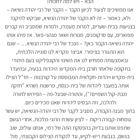
הבא – ויש למה לחכות!
אנו ממשיכים לצעוד לכיוון הקבר – הקבר של רבי יהודה נשיאה –
ולא, כאמור – זה לא הקבר של יהודה הנשיא, שביקש להיקבר
בצניעות בבית-שערים, למרות מעמדו, ולמרות שמסביב היו קברים
מפוארים, עם סרקופגים, מנורות ושאר מנהגי-פאר. אז מיהו אותו
יהודה נשיאה הקבור כאן? – הנכד של רבי יהודה הנשיא… – שגם
הוא התגורר בציפורי. אביצר מקריא לנו סוגייה הלכתית,
ובאמצעותה ממחיש לנו את השינוי והקונפליקט בעם היהודי
בתקופה שלאחר חורבן בית-המקדש: היהדות בבעיה, ובהיעדר
בית-מקדש ויהדות-חקלאית המבוססת על קורבנות – חז"ל הצילו
אותה במעבר ליהדות של בית-כנסת, פרשנות (שהיא "חזקה
מבת-קול השמיים!"), והתורה-שבעל-פה – הפירוש לתורה
ולהלכה, וזה הבסיס ליהדות שאנו מכירים כיום.
בתוך מבנה הקבורה, מסביב לקבר של רבי יהודה-הנשיאה, יש עשר
גומחות-קבורה ריקות – לציון עשרת הרוגי-מלכות. אחרי הגשם
שתפס אותנו בדיוק בהפסקת התה של רמי, אנחנו עולים, שוב
בגשם, בגבעת ריש-לקיש, עד לנקודת הצילום הקבוצתי, מול