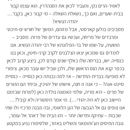
לאוויר-הרים נקי, והעביר לכאן את הסנהדרין. הוא עצמו קבור
בבית-שערים, ואם כך, נשאלת השאלה – מי קבור כאן, בקבר…
יהודה הנשיא?
מסביבינו בולען קארסטי, אבל מזוהם, המשך של חורש ים-תיכוני
ומרבדים של פריחה, ועכשיו גם עדרים של פרות. מסביב –
הושעיה, על-שמו של בר-הפלוגתא של רבי יהודה הנשיא. אנו
לומדים גם שמכאן יצאו הצלבנים לקרב קרני-חיטין, וכאן בנו
כנסייה. ישו, בבריחה שלו כאלף שנים קודם לכן, ביצע קרוב לכאן
בכפר קנא את הנס הראשון שלו, ולכן שביל ישו עובר מכאן. ציפורי
לא מופיעה בברית-החדשה – אז למה נבנתה כאן כנסייה – כנסיית
סיינט-אנה? – כי אנה זו חנה, אישתו של יהויכין, וביחד הם ההורים
של מרים – היא מריה, שלפי האמונה נולדה כאן (למרות שבזמנו
היישוב כאן לא היה יהודי…). מי אמר היסטוריה ולא קיבל?…
אנו צופים גם אל הגבעה של הגן הלאומי, ובה מבנה מרכזי ולו שתי
שכבות – עתיקה וחדשה יותר – זהו הבית של דאהר אל-עומר,
גובה המיסים הע'ותומאני והשליט באזור, שלסיפורו נגיע במקטע