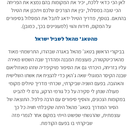
לאן הכי כדאי ללכת, יכיר את המקומות בהם נמצא את הפריחה
הכי טובה במסלול, יבין את הצרכים שלכם ויתכנן את הטיול
בהתאם. בנוסף, מדריך הטיול ידאג לתבל את המסלול בסיפורים
על המקום, חידות והווי (למעוניינים בכך, כמובן).
מהטאג' מהאל לשביל ישראל
בביקורי הראשון בטאג' מהאל באגרה שבהודו, התרשמתי מאוד
מהארכיטקטורה, מעוצמת המבנה ומהדרך שבה השמש מאירה
עליו בזריחה, היכרתי גם את הסיפור מויקיפדיה שזהו מאוזוליאום
שבנה הקיסר המוגולי שאה ג'האן כדי להנציח את אשתו השלישית
והאהובה. בפעם השניה שביקרתי, שכרתי מדריך טיולים מקומי
מעולה שנתן לי סקירה על כל גורמי הרקע, גרם לי להביט
במקומות הנכונים, והוסיף סיפורים עם הרבה פלפל. התוצאה של
הסיור המודרך בטאג' מהאל היתה שקיבלתי חוויה כל כך
עוצמתית, שהרגשתי שפשוט הייתי במקום אחר לגמרי מזה
שביקרתי בו בפעם הקודמת.