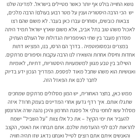
נושא החוייה בולט אף יותר כאשר מטיילים בישראל. למדינה שלנו
יש הכי הרבה היסטוריה וענין על מטר רבוע בעולם! הרבה מלכים,
צבאות כובשים, וסוחרים עברו כאן בעבר. לא משום שהם רצו
לאכול משהו טוב בתל אביב, אלא משום שארץ ישראל תמיד היתה
מסדרון מעבר בין שתי האימפריות הגדולות של העולם העתיק
במצרים ובמסופוטמיה . בדרך הם הרסו, בנו, המציאו דתות
אחדות וחיסלו אחרות והשאירו לנו הרבה עקבות וסיפורים מרתקים.
השילוב בין טבע מגוון למשמעויות היסטוריות, דתיות, לאומיות
ואנושיות הוא משהו שחבל מאוד לפספס. המדריך הנכון ידע בדיוק
לחבר לכם את הפאזל הזה.
ממש כאן, בחצר האחורית, יש המון מסלולים מרתקים שמחכים
שתגלו אותם. איך רדף גדעון אחרי המדיינים בעמק חרוד? איזה
מסלול עשו לוחמי גולני אל פסגת החרמון והיכן נהגה שרה אהרונסון
להעביר את ימי הקיץ? – את כל אלו צוות "על השביל" ישמח
להראות לכם לפי ההעדפות שלכם. אתם תבחרו את האופי, הקצב
והאנשים איתם אתם רוצים לטייל ואנחנו נדאג שזו תהיה חוויה