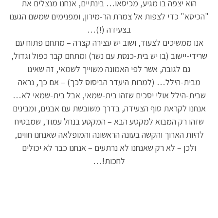
הוא יצפה בו מגיע, מכיסאו… בינתיים, אנחנו מנצלים את
"הכיסא" כדי לצפות אל צמרת הר-מירון, ומפנימים שמשם הגענו
בצעידה (!)…
אנו ממשיכים לצעוד, ושוב יש עצירה קצרה – מתחם פתוח עם
שרידי-יישוב (בו יש בית-כנסת עם נשר) ומתחם קבר כפול וגדול,
גם לגובה, אשר לפי האמונה משוייך לשמאי, זה שאינו
מבית-הילל… (למרות היעדר הביסוס לכך) – אם כך, נראה
שבית-הילל אולי יסכים שזהו בית-שמאי, אבל בית-שמאי לא…
אנחנו לקראת סוף הצעידה, בדרך משובשת עם אבנים, ומבינים
שזהו רק המבוא למקטע הבא – המקטע בנחל עמוד, שמבטיח
להיות הארוך והקשה בעונה הראשונה והמופלאה שאנחנו חווים,
ולכן – לא רק שאנחנו לא נרתעים – אנחנו כבר לא יכולים
לחכות!…