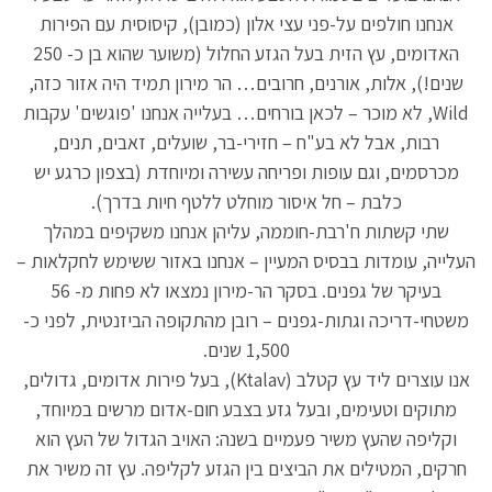
אנחנו חולפים על-פני עצי אלון (כמובן), קיסוסית עם הפירות
האדומים, עץ הזית בעל הגזע החלול (משוער שהוא בן כ- 250
שנים!), אלות, אורנים, חרובים… הר מירון תמיד היה אזור כזה,
Wild, לא מוכר – לכאן בורחים… בעלייה אנחנו 'פוגשים' עקבות
רבות, אבל לא בע"ח – חזירי-בר, שועלים, זאבים, תנים,
מכרסמים, וגם עופות ופריחה עשירה ומיוחדת (בצפון כרגע יש
כלבת – חל איסור מוחלט ללטף חיות בדרך).
שתי קשתות ח'רבת-חוממה, עליהן אנחנו משקיפים במהלך
העלייה, עומדות בבסיס המעיין – אנחנו באזור ששימש לחקלאות –
בעיקר של גפנים. בסקר הר-מירון נמצאו לא פחות מ- 56
משטחי-דריכה וגתות-גפנים – רובן מהתקופה הביזנטית, לפני כ-
1,500 שנים.
אנו עוצרים ליד עץ קטלב (Ktalav), בעל פירות אדומים, גדולים,
מתוקים וטעימים, ובעל גזע בצבע חום-אדום מרשים במיוחד,
וקליפה שהעץ משיר פעמיים בשנה: האויב הגדול של העץ הוא
חרקים, המטילים את הביצים בין הגזע לקליפה. עץ זה משיר את