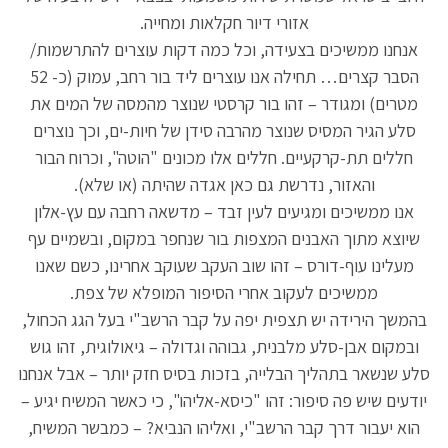
אזורי דיור חקלאות ומחייה.
אנחנו ממשיכים בצעידה, וכל כמה דקות עוצרים להתרשמות/
הסבר קצרים… תחילה אנו עוצרים ליד בור רחב, עמוק (כ- 52
מטרים) ומגודר – זהו בור קרסטי שנוצר מהמסה של המים את
סלע הגיר המסיס שנוצר מהרבה סידן של חיות-ים, וכך נוצרים
חללים תת-קרקעיים. חללים אלו מכונים "הוטה", וכרוח הבור
והאזור, נדרשת גם כאן אגדה שהיתה (או שלא).
אנו ממשיכים ומגיעים לעין זבד – מדשאה רחבה עם עץ-אלון
שיוצא מתוך האבנים המצפות בור שנחפר במקום, ובשמיים עף
מעלינו עוף-דורס – זהו שוב העקב שעוקב אחרינו, כשם שאנו
ממשיכים לעקוב אחרי הסיפור המופלא של צפת.
בהמשך הירידה יש תצפית יפה על קבר הרשב"י בעל הגג הכחול,
ובמקום אבן-סלע מלבנית, גבוהה וגדולה – גיאולוגית, זהו גוש
סלע שנשאר בתהליך הבלייה, בזכות בסיס חזק יותר – אבל אנחנו
יודעים שיש פה סיפור: זהו "כיסא-אליהו", כי כאשר המשיח יגיע –
הוא יעבור דרך קבר הרשב"י, ואליהו הנביא? – כמבשר המשיח,