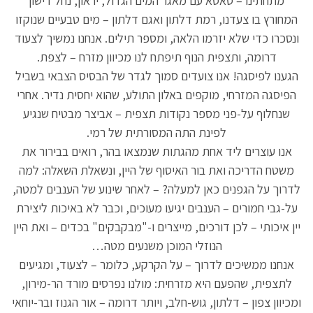
מתחתינו – סאסא עם מאגר המים הגדול, יראון, נחל דישון
המחורץ בו צעדנו, רמת דלתון ואגם דלתון – מים טבעיים שנוקזו
ונסכרו כדי שלא יזרמו הלאה, ומספר תילים. אנחנו נמשיך לצעוד
דרומה, ותצפית הנוף תיפתח לנו מכיוון מזרח – לצפת.
הגענו לפיסגה! אנו צועדים סמוך לגדר של הבסיס הצבאי בשביל
הפיסגה המזרחי, מוקפים באלון התולע, שהוא יחסית נדיר. אחרי
שנחלוף על-פני מספר נקודות תצפית – אביצר מבטיח שנגיע
לפינת התה המסורתית של רמי.
אנו עוצרים ליד אחת מהגתות שנמצאו בהר, רואים בבירור את
משטח הדריכה ואת בור האיסוף של היין, ונשאלת השאלה: למה
לדרוך על הגפנים כאן למעלה? – לאחר שינוע של הענבים למטה,
על-גבי חמורים – הענבים יגיעו מעוכים, וכבר לא באיכות ליצירת
יין איכותי – לכן דורכים, מייצרים ו-"מבקבקים" בכדים – ואת היין
הנוזלי המוכן משנעים מטה…
אנחנו ממשיכים לדרוך – על הקרקע, כלומר – לצעוד, ומגיעים
לתצפית, שהפעם היא מזרחית: מולנו נפרסים מורד הר-מירון,
ומכיוון צפון – דלתון, גוש-חלב, ויותר דרומה – אור הגנוז ובר-יוחאי