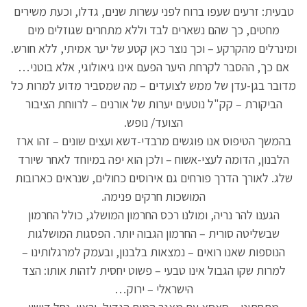
טבעית: זרעים שעפו ברוח לפני עשרות שנים, גדלו, וכעת משירים
מחטים, כך שהם נשארים לבד וללא מתחרים שגוזלים מים
ומינרלים מהקרקע – וכך נוצר כאן קטע של יער אמיתי, ללא חורש.
אם כך, ההסבר לקרחת היער הפעם אינו גיאולוגי, אלא בוטני…
מדובר בגן-עדן של ממש לצועדים – מה שמסביר מדוע למרות כל
הביקורת – קק"ל נוטעים יערות של אורנים – לרווחת הציבור
הצועד/ נופש.
בהמשך הטיפוס אנו פוגשים מרבדי-דשא ועצים שונים – זהו ארז
הלבנון, הדומה לעצי-אשוח – ולכן הוא יפה במיוחד לאחר שיורד
שלג. לאורך הדרך פורחים גם אירוסים כחולים, שנראים כארובות
המושכות חרקים פנימה.
הגענו להר נריה, ומולנו רכס החרמון המושלג, כולל החרמון
שבשליטה סורית – החרמון הגבוה יותר. הפסגות המושלגות
הנוספות שאנו רואים – נמצאות בלבנון, ובעמק למרגלותינו –
למרות שקו הגבול אינו טבעי – פשוט יחסית לזהות אותו: הצד
הישראלי – ירוק…