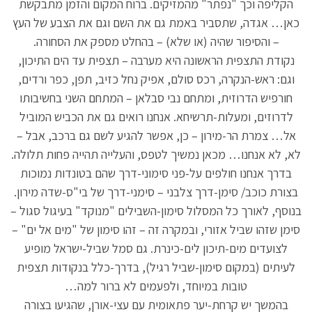
הקליפה וכך "נפתר" מהמזיקים. ברוח המקום והזמן מתבקשת
כאן… אגדה, שתסביר באמת גם את השם וגם את הצבע של העץ
– והסיפור שהיה (או שלא) – בהחלט מספק את הסחורה.
נקודת התצפית הראשונה היא מערבה – תצפית עד הים התיכון,
וגם: ראש-הנקרה, רכס סולם, אפיק נחל כזיב, תפן, כפר ורדים,
חורפיש הדרוזית, ומתחם נבי סבלאן – המתחם השני בחשיבותו
לדרוזים, ומעלות-תרשיחא. אנחנו רואים גם את הכביש המוביל
אל… צמרת הר-מירון – כן, אפשר להגיע לשם גם ברכב, אבל –
לא, לא אנחנו… מכאן נמשיך לטפס, והעלייה תהייה פחות תלולה.
בדרך אנחנו חולפים על-פני סימוני-דרך שהם בטונדות נמוכות
בצורת כוכב/ סימן-דרך צלבני – סימני-דרך של בי"ס-שדה מירון.
בנוסף, לאורך כל המסלול סימון-השבילים "מנוקד" בעיגול סגול –
סימן שזהו שביל אזורי, ובמקרה זה – זהו סימון של "מים אל ים" –
לצועדים מים-תיכון לים-כינרת. גם סמל שביל-ישראל מופיע
לעיתים (במקום סימון-שביל רגיל), בדרך-כלל בנקודות תצפית
טובות במיוחד, ולפעמים לא ברור למה…
בהמשך יש קרחת-יער פתאומית עם עצי-אורן, שהגיעו בצורה