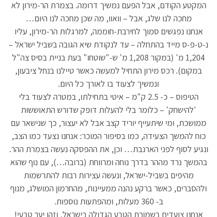
המקטע הקודם, אבל הפעם נמשיך דרומה. בצמרת הר-מירון לא
מחכה לנו שלג, אבל – וואוו, מה שכן מחכה לנו היום…
אנחנו נפגשים סמוך לחירבת-חוממה, למרגלות הר-מירון, עליו
נ-ט-פ-ס מייד בהתחלה – עד לנקודת שיא הגובה בשביל ישראל –
1,204 מ' (במקור 1,208 מ' ש-"שוטחו" בעת בניית בסיס צה"ל
במקום). רכס מירון התחיל למעשה כאשר טיילנו בנחל ציבעון,
ונמשיך לצעוד בו לאורך כל היום.
הטיפוס – כ- 2.5 ק"מ – איטי בתחילתו, במטרה לצעוד בלי
'להישחק' – כלומר בלי להעלות דופק שדורש התאוששות
ממושכת, ומי שיתעייף יוריד קצב אבל לא יעצור, כך שנישאר עם
כוח להמשך הצעידה, כמו בסיפור המוכר: אנחנו נצעד כמו הצב,
ונגיע לסוף לפני הארנבת… וכן, את ההפסקה נעשה בצמרת ההר.
בהמשך נרד מההר בדרך נוחה ומרווחת (ברובה…), עם נוף שהוא
מהיפים בשביל-ישראל, ונעשה עצירות רבות להתרשמות
ולהסברים, כאשר ברקע נהנה ממעיינות, מהחרמון המושלג, מנוף
ב- 360 מעלות, ומהפתעות נוספות.
אנחנו צועדים בשמורת הטבע הגדולה בישראל, וזהו יער טבעי!