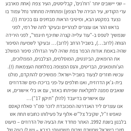
– שני יישובים יותר 'רוח'נים', קבליסטים, העיר צפת (אחת מארבע
ערי הקודש, עיר הבירה של הצפון) ומתחתיה מתחתר נחל עמוד בו
נצעד במקטע הבא, ומיטיבי הראות מבחינים גם בכינרת (!).
בראש ההר אנו עוצרים לצהריים ובעיקר לתה של רמי, לפני
שנמשיך לטפס ב-"עוד עלייה קצרה שתיכף תיגמר", לפני הירידה
הנוחה (לרוב…), בשביל הרחב (לרוב)… ובעיקר לשמיעת הסיפור
שהיה באמת אודות הכפר צפת שהיה לעיר הגדולה: סיפור המשלב
את הרומאים, הביזנטים, המוסלמים, הצלבנים, הממלוכים,
הע'ותומאנים, הבריטים, והנס המצופה במלחמת העצמאות (!).
עכשיו חוזרים לצעוד בשביל-ישראל: ממשיכים להתקדם, מולנו
בית-ג'אן הדרוזית, ואנו חולפים על-פני בריכת-מים שהדרוזים
שואבים ממנה לחקלאות שפיתחו באזור, עם או בלי אישורים, או
עם אישורים בדיעבד (להלן "תיקון 17")…
אנו עוצרים ליד האנדרטה המכובדת לזכר סמ"ר סאלח קאסם
טאפש ז"ל, שקיבל צל"ש-אלוף על פעילותו כחובש תחת אש
בלבנון בשנת 1992. האתר מחדד את הבעיה של הדרוזים – מיעוט
חיובי בישראל שמשרת שירות משמעותי בצבא – ויש לו בעיה של