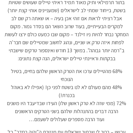
בתור תרמילאי ותיק מאוד תמיד ראיתי טיילים שעושים שטויות
בשטח, בייחוד שמתי לב לישראלים (שמעניינים אותי קצת יותר)
אבל רציתי לראות אם זוהי אכן בעיה – או שאתה רק שם לב
למקרים הבעייתיים, בעוד שרוב השאר הם בסדר גמור. מקום
המחקר נבחר להיות ניו זילנד – מקום שבו כמעט כולם ירצו לעשות
לפחות איזה טרק או שניים, ונהוג לחשוב שמטיילים שם חבר'ה
ב"רמה יותר גבוהה". במשך 13 חודש ואינספור טרקים שישבתי
בבקתות וראיינתי טיילים ישראלים, הנה קצת נתונים:
68% מהטיילים ערכו את הטרק הראשון שלהם בחיים, בטיול
הנוכחי
48% מהם מעולם לא לנו בשטח לפני כן! (אפילו לא באוהל
בכנרת!)
72% (ממי שזה לא טרק ראשון שלו) העידו שבדיעבד היו משנים
הרבה דברים בהתנהלות שלהם בשני הטרקים הראשונים
ועוד הרבה מספרים שעלולים לשעמם…
עכשיו – ברור לי שבתור ישראלים עם מנטרת ה"יהיה בסדר" כל