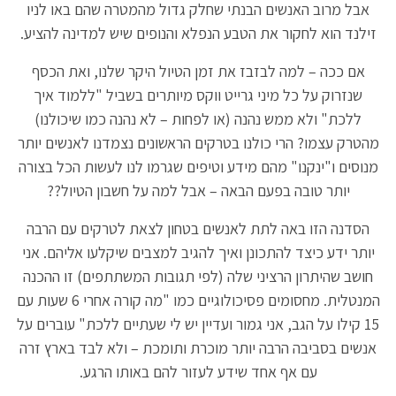
אבל מרוב האנשים הבנתי שחלק גדול מהמטרה שהם באו לניו
זילנד הוא לחקור את הטבע הנפלא והנופים שיש למדינה להציע.
אם ככה – למה לבזבז את זמן הטיול היקר שלנו, ואת הכסף
שנזרוק על כל מיני גרייט ווקס מיותרים בשביל "ללמוד איך
ללכת" ולא ממש נהנה (או לפחות – לא נהנה כמו שיכולנו)
מהטרק עצמו? הרי כולנו בטרקים הראשונים נצמדנו לאנשים יותר
מנוסים ו"ינקנו" מהם מידע וטיפים שגרמו לנו לעשות הכל בצורה
יותר טובה בפעם הבאה – אבל למה על חשבון הטיול??
הסדנה הזו באה לתת לאנשים בטחון לצאת לטרקים עם הרבה
יותר ידע כיצד להתכונן ואיך להגיב למצבים שיקלעו אליהם. אני
חושב שהיתרון הרציני שלה (לפי תגובות המשתתפים) זו ההכנה
המנטלית. מחסומים פסיכולוגיים כמו "מה קורה אחרי 6 שעות עם
15 קילו על הגב, אני גמור ועדיין יש לי שעתיים ללכת" עוברים על
אנשים בסביבה הרבה יותר מוכרת ותומכת – ולא לבד בארץ זרה
עם אף אחד שידע לעזור להם באותו הרגע.