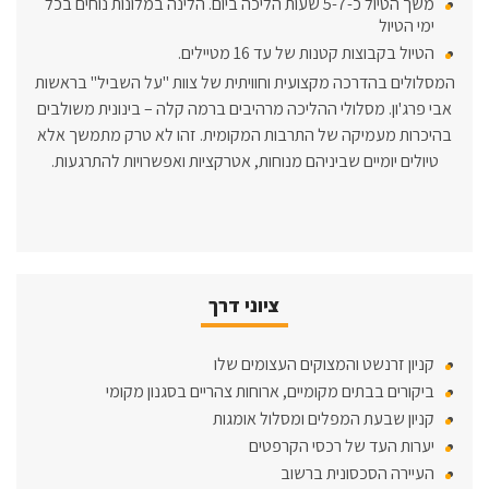
משך הטיול כ-5-7 שעות הליכה ביום. הלינה במלונות נוחים בכל
ימי הטיול
הטיול בקבוצות קטנות של עד 16 מטיילים.
המסלולים בהדרכה מקצועית וחוויתית של צוות "על השביל" בראשות
אבי פרג'ון. מסלולי ההליכה מרהיבים ברמה קלה – בינונית משולבים
בהיכרות מעמיקה של התרבות המקומית. זהו לא טרק מתמשך אלא
טיולים יומיים שביניהם מנוחות, אטרקציות ואפשרויות להתרגעות.
ציוני דרך
קניון זרנשט והמצוקים העצומים שלו
ביקורים בבתים מקומיים, ארוחות צהריים בסגנון מקומי
קניון שבעת המפלים ומסלול אומגות
יערות העד של רכסי הקרפטים
העיירה הסכסונית ברשוב